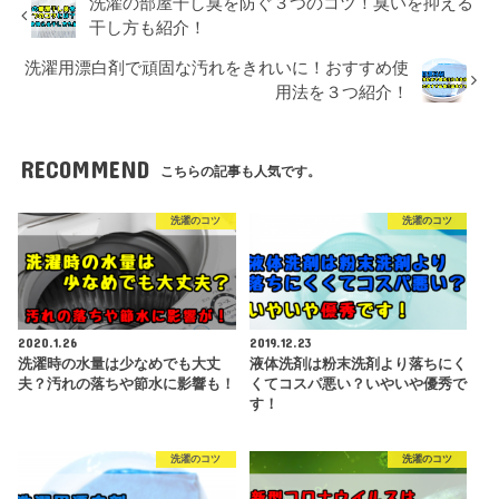
洗濯の部屋干し臭を防ぐ３つのコツ！臭いを抑える
干し方も紹介！
洗濯用漂白剤で頑固な汚れをきれいに！おすすめ使
用法を３つ紹介！
RECOMMEND
こちらの記事も人気です。
洗濯のコツ
洗濯のコツ
2020.1.26
2019.12.23
洗濯時の水量は少なめでも大丈
液体洗剤は粉末洗剤より落ちにく
夫？汚れの落ちや節水に影響も！
くてコスパ悪い？いやいや優秀で
す！
洗濯のコツ
洗濯のコツ